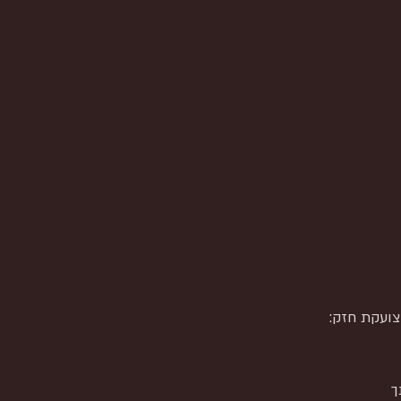
ועקת חזק:
ך