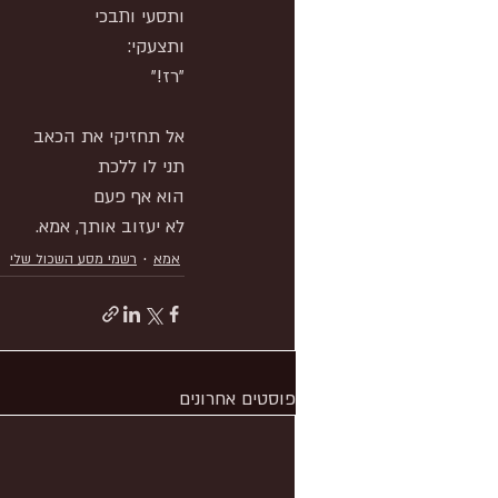
ותסעי ותבכי
ותצעקי:
"רז!"
אל תחזיקי את הכאב
תני לו ללכת
הוא אף פעם
לא יעזוב אותך, אמא.
אמא
רשמי מסע השכול שלי
פוסטים אחרונים