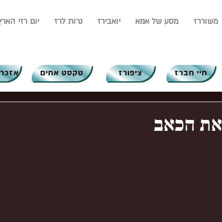
משוררז
מסע של אמא
יואבירז
נרות לרז
יום רזי הארץ
חיי חברז
ציפורז
טקסט אחים
אזכרו
את הכאב