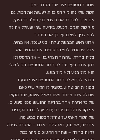
שחרור חטופים אינו יורד מסדר יומם.
הקול שלי זהו קול המוכנות לעשות את הכול, גם 
אם צריך לשחרר את רוצחי בני, סמ"ר רז מינץ, 
מול קול הנקם, הכעס, בידיעה שמי שעולל את זה 
לבני צריך לשלם על כך את המחיר.
אדוני ראש הממשלה, לחיי בני שנפל, אין מחיר, 
אבל יש מחיר לחיי החטופים. אם המחיר הוא 
בלית ברירה, שחרור רוצחי בני – אל תהסס ולו 
רגע אחד. פעל מיד לשחרור החטופים. הקול שלי 
הוא קול מניע ולא קול מונע.
בבואי לקרוא לשחרור החטופים אינני נוגעת 
בסוגיית הביטחון. בסוגיה זו הקול שלי כאם 
שכולה איננו מיוחד ואינו ראוי להישמע יותר מקולו 
של כל אזרח אחר במדינה החושש מפני פיגועים.
אני קוראת לקברניטי העם לפעול ברוח הערכים 
של הקוד האתי של צה"ל: דבקות במשימה, 
אחריות, אמינות, דאגה לחיי אדם – המטרה צריכה 
להיות ברורה – שחרור החטופים מהר ככול 
האפשר. עליכם לדבוק במטרה זו ברוח הערכים 