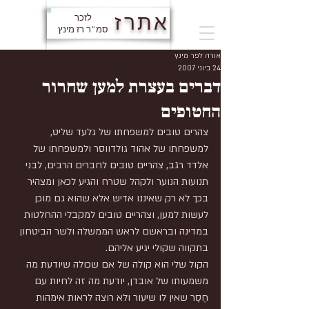
אתרז
לזכר
סמ"ר רז מינץ
אורה לפר מינץ
24 ביוני 2007
דברים בעצרת למען שחרור
החטופים
צהרים טובים למשפחתו של גלעד שליט, 
למשפחתו של אהוד גולדווסר ולמשפחתו של 
אלדד רגב, צהריים טובים לחברים הרבים, לבני 
תנועות הנוער ולקהל שטרח והגיע לכאן ומצהיר 
בכך לא רק שאיננו אדיש אלא שהוא גם מוכן 
לעשות למען, וצהריים טובים למקבלי ההחלטות 
במדינה ובראשם לראש הממשלה ולשר הביטחון 
בתקווה שקולי יגיע אליהם.
הקול שלי הוא קולה של אם שכולה שיודעת מה 
משמעותו של אובדן, יודעת מה זה לחיות עם 
חֶסֶר שאין לו שיעור ולא רוצה לראות אימהות 