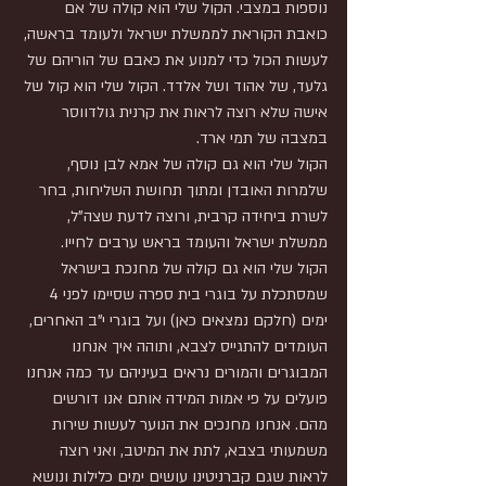
נוספות במצבי. הקול שלי הוא קולה של אם 
כואבת הקוראת לממשלת ישראל ולעומד בראשה, 
לעשות הכול כדי למנוע את כאבם של הוריהם של 
גלעד, של אהוד ושל אלדד. הקול שלי הוא קול של 
אישה שלא רוצה לראות את קרנית גולדווסר 
במצבה של תמי ארד.
הקול שלי הוא גם קולה של אמא לבן נוסף, 
שלמרות האובדן ומתוך תחושת השליחות, בחר 
לשרת ביחידה קרבית, ורוצה לדעת שצה"ל, 
ממשלת ישראל והעומד בראש ערבים לחייו.
הקול שלי הוא גם קולה של מחנכת בישראל 
שמסתכלת על בוגרי בית ספרה שסיימו לפני 4 
ימים (חלקם נמצאים כאן) ועל בוגרי י"ב האחרים, 
העומדים להתגייס לצבא, ותוהה איך אנחנו 
המבוגרים והמורים נראים בעיניהם עד כמה אנחנו 
פועלים על פי אמות המידה אותם אנו דורשים 
מהם. אנחנו מחנכים את הנוער לעשות שירות 
משמעותי בצבא, לתת את המיטב, ואני רוצה 
לראות שגם קברניטינו עושים ימים כלילות ונושא 