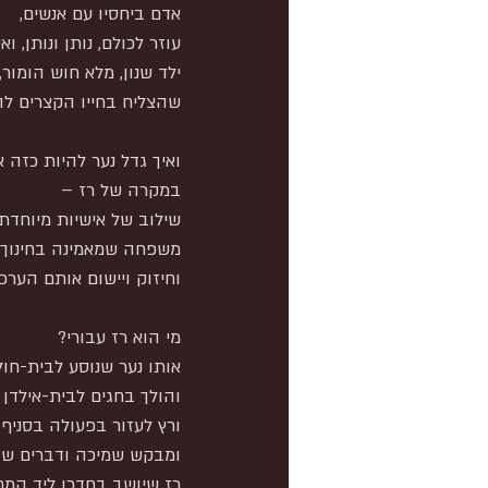
אדם ביחסיו עם אנשים,
עוזר לכולם, נותן ונותן, ו
ילד שנון, מלא חוש הומור,
שהצליח בחייו הקצרים ל
ואיך גדל נער להיות כזה 
במקרה של רז –
שילוב של אישיות מיוחדת 
משפחה שמאמינה בחינוך ל
וחיזוק ויישום אותם הערכים
מי הוא רז עבורי?
אותו נער שנוסע לבית-חול
והולך בחגים לבית-אילדן 
ורץ לעזור בפעולה בסניף ק
ומבקש שמיכה ודברים שונ
רז שיושב בחדרו ליד המח