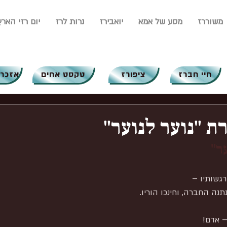
משוררז
מסע של אמא
יואבירז
נרות לרז
יום רזי הארץ
חיי חברז
ציפורז
טקסט אחים
אזכרו
ת "נוער לנוער"
ר"
רגשותיו –
נה החברה, וחינכו הוריו.
– אדם!