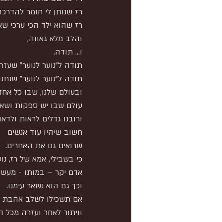
רז שנותן לי חומר להדרכה
רז שהוא ילד הכי ערכי ש
והלב מלא גאווה,
ו... תודה.
תודה ל"נוער לנוער" שעזרו
תודה ל"נוער לנוער" שנתנו
ובעולם שלנו, שבו כל אחד
עולם שבו יש ספקות ושאל
ורובנו גדלים לראות ולדאו
חשוב שיהיו עוד אנשים
שרואים גם את האחרים.
כי בשבילי, אמא של רז, נו
אדם יקר – במותו - מעשיו
וכך גם הוא נשאר עימנו.
אם תשכילו לשלב אהבת הא
וויתור לאחר ועזרה מכל 