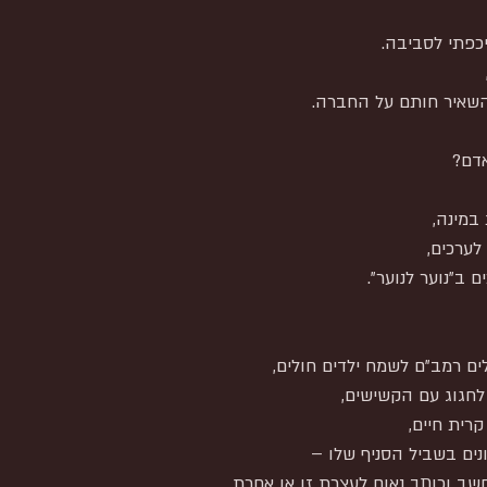
איכפתי לסביבה.
השאיר חותם על החברה.
אדם?
במינה,
ערכים,
 ב"נוער לנוער".
ים רמב"ם לשמח ילדים חולים,
לחגוג עם הקשישים,
רית חיים,
ים בשביל הסניף שלו –
שב וכותב נאום לעצרת זו או אחרת,