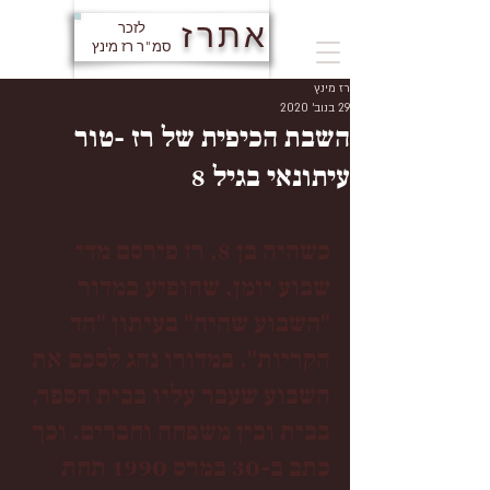
אתרז
לזכר
סמ"ר רז מינץ
רז מינץ
29 בנוב׳ 2020
השבת הכיפית של רז -טור
עיתונאי בגיל 8
כשהיה בן 8, רז פירסם מדי 
שבוע יומן, שהופיע במדור 
"השבוע שהיה" בעיתון "הד 
הקריות". במדורו נהג לסכם את 
השבוע שעבר עליו בבית הספר, 
בבית ובין משפחה וחברים. וכך 
כתב ב-30 במרס 1990 תחת 