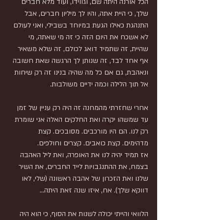
הכל אורנה היתה שם, וגווידו, ועוד מלא חברים 
שלך, כי היית אתה, והיו לך מיליון חברים, אבל 
התנהגת כאילו הגעת במיוחד בשבילי, ואני לעולם 
לא אשכח את היום הזה כי זה מי שאתה, מי 
שהיית, זה שתמיד דואג לכולם, זה שלא משאיר 
אף אחד לבד, זה שנותן לך הרגשה שאת חשובה 
ונאהבת, גם אם כל מה שהיה בנינו זה רק שיחות 
אל תוך הלילה וכמה ידיים משולבות.
אחרי שחזרתי מהמחנה זה היה רק עניין של זמן 
עד שמשהו יקרה ואת החלקים האלה אני שומרת 
רק לנו. הם היו מורכבים. מסובכים. קצת 
מדהימים. קצת כואבים. קצרים וחולפים. 
אז תמיד יהיה לנו את האופרה, ואת ליל האהבה 
בצמח, את ההתנגבויות לייד החברים, את השיר 
שלנו ואת הזכרון של אהבה ראשונה (שלי, לאו 
דווקא שלך). אח, איזו שנה זאת היתה...
הלוואי והייתי יכולה לשנות את הסוף, כי הוא היה 