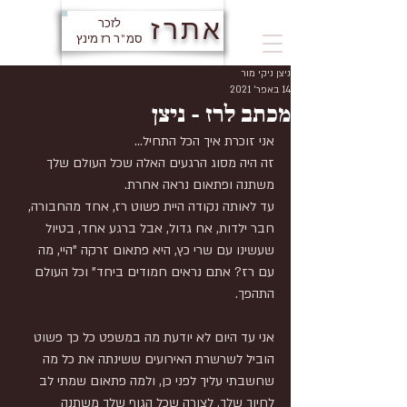
אתרז
לזכר
סמ"ר רז מינץ
ניצן ניקי מור
14 באפר׳ 2021
מכתב לרז - ניצן
אני זוכרת איך הכל התחיל...
זה היה מסוג הרגעים האלה שכל העולם שלך 
משתנה ופתאום נראה אחרת.
עד לאותה נקודה היית פשוט רז, אחד מהחבורה, 
חבר ילדות, אח גדול, אבל ברגע אחד, בטיול 
שעשינו עם שרי כץ, היא פתאום זרקה "היי, מה 
עם רז? אתם נראים חמודים ביחד" וכל העולם 
התהפך.
אני עד היום לא יודעת מה במשפט כל כך פשוט 
הוביל לשרשרת האירועים ששינתה את כל מה 
שחשבתי עליך לפני כן, ולמה פתאום שמתי לב 
לחיוך שלך, לצורה שכל הגוף שלך משתנה 