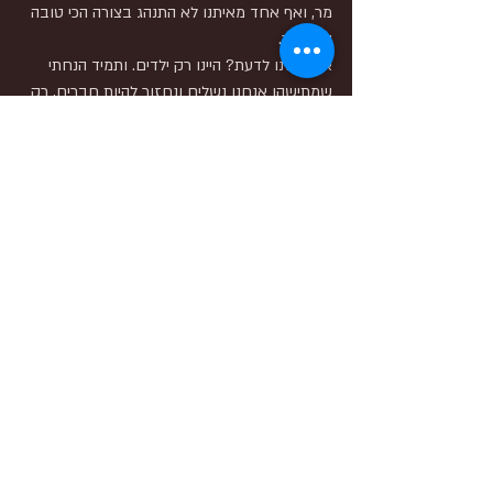
מר, ואף אחד מאיתנו לא התנהג בצורה הכי טובה 
שאפשר.
איך יכולנו לדעת? היינו רק ילדים. ותמיד הנחתי 
שמתישהו אנחנו נשלים ונחזור להיות חברים, רק 
שמעולם לא קיבלתי את ההזדמנות הזאת, לתת 
לך להתנצל, לבקש סליחה בחזרה, להיפרד כמו 
שרציתי ולקחו לי הרבה מאוד שנים להתגבר על 
כך שהשיחה האחרונה שלנו היתה במריבה, שהייתי 
עקשנית מדי כדי לסלוח ועיוורת מקנאה.
אני יודעת שאם היתה לנו הזדמנות עם הזמן היינו 
משלימים, ואולי, גם אם היינו מתרחקים זה היה 
בצורה טובה, כי זה מי שהיית, נשמה טובה, גם 
כשטעית ידעת לבקש סליחה, ואני שאהבתי אותך 
כל כך, בסוף הייתי מסכימה.
אז כל שנה, אני כותבת לך מכתב, שומרת 
בטיוטות, ומוחקת שנה אחרי, אבל הפעם אחיך 
ביקש ממני לשמוע יותר, לחלוק איתו ועם 