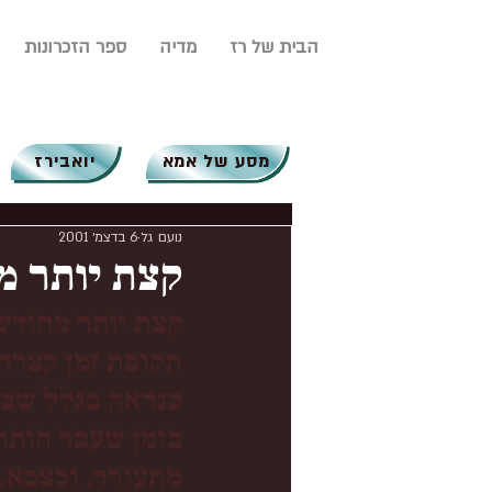
הבית של רז
מדיה
ספר הזכרונות
מסע של אמא
יואבירז
נועם גל
6 בדצמ׳ 2001
קצת יותר מח
קצת יותר מחודש 
תקופת זמן קצרה 
כנראה בגלל שבז
בזמן שעבר הותרת
מתעורר, ובצבא.