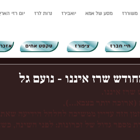
משוררז
מסע של אמא
יואבירז
נרות לרז
יום רזי הארץ
חיי חברז
ציפורז
טקסט אחים
אזכרו
ודש שרז איננו - נועם גל
שרז איננו.
(ארוכה יותר בצבא...),
מן הזה עדיין ממשיכה לחלחל הידיעה שאתה
 מספר גדול של זכרונות: לפני השינה, כשא