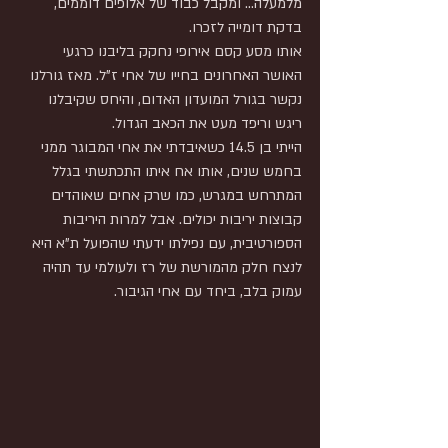
מלמעלה... ומקבל כבוד של אלופים דוממים, 
בדקת דומייה לזכרו. 
אותו מסע קסם אירופי נחקק בליבנו כרגעי 
האושר האחרונים בחייו של אחי ז"ל. מאז גורלנו 
נקשר בגורל המועדון האדום, והיחס שקיבלנו 
ריגש וריפד מעט את הכאב הגדול.
הייתי בן 14.5 כשאיבדתי את אחי המבוגר ממני 
בחמש שנים, אותו אח איתו התכתשתי בגלל 
המתרחש במגרש, כמו שרק אחים שאוהדים 
קבוצות יריבות יכולים. אבל למרות היריבות 
הספורטיבית, עם נפילתו ידעתי שהפועל ת"א היא 
לנצח חלק מהמורשת של רז ולעולמי עד תהיה 
עמוק בלב, ביחד עם אחי הגיבור.