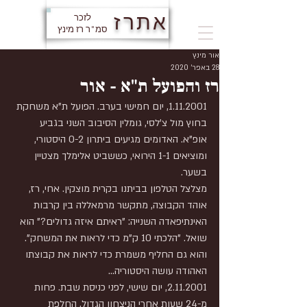
אתרז
לזכר
סמ"ר רז מינץ
אור מינץ
28 באפר׳ 2020
רז והפועל ת"א - אור
1.11.2001, יום חמישי בערב. הפועל ת"א משחקת 
בחוץ מול צ'לסי, גומלין הסיבוב השני בגביע 
אופ"א. האדומים מגיעים ביתרון 0-2 היסטורי, 
ומוציאים 1-1 הירואי, כששביט אלימלך מצטיין 
בשער.
מצלצל הטלפון בביתנו בקרית מוצקין. אחי, רז, 
אוהד הקבוצה, מתקשר מרמאללה בין קרבות 
האינתיפאדה השנייה: "ראיתם איזה גדולים?" הוא 
שואל. "הלכתי 10 ק"מ כדי לראות את המשחק". 
והוא גם החליף משמרת כדי לראות את קבוצתו 
האהודה עושה היסטוריה...
2.11.2001, יום שישי, לפני כניסת שבת. פחות 
מ-24 שעות אחרי הניצחון הגדול, החלפת 