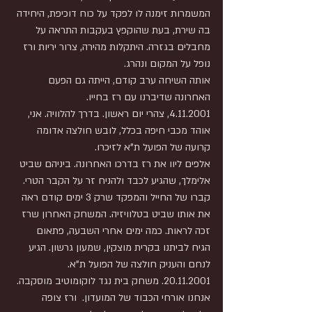
המשמרות זימנה לו לפקד על כוח דוכיפת, היחידה 
בה שירת, בעת שהוקפץ בעקבות התראה על 
מחבלים בגזרה. היתקלות מהירה, צרור יריות ורז 
נופל על המקום ונהרג.
אותה השיחה ערב קודם, הייתה גם הפעם 
האחרונה שדיברנו עם רז בחייו.
4.11.2001, צהרי יום ראשון. בדרך להלוויה. אני, 
אוהד מכבי חיפה בכלל, לובש חולצה אדומה 
קרועה של הפועל ת"א לזיכרו. 
אלפים ליוו את רז בדרכו האחרונה. ביניהם שביט 
אלימלך, שהגיע לכבד ולהניח זר על הקבר הטרי. 
קברו של החייל והמפקד שרק 3 ימים קודם ראה 
את אותו שביט בטלוויזיה. המשחק האחרון שרז 
זכה לראות. כמה ימים אחרי השבעה, פתאום 
הגיח לביתנו בקרית מוצקין, שמעון גרשון. הגיע  
לנחם והעניק חולצה של הפועל ת"א.
20.11.2001. משחק בית נגד לוקומוטיב מוסקבה. 
אנחנו אורחי הכבוד של המועדון.  ורז צופה 