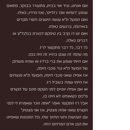
אם אנחנו, נגיד אני בבית, מתעורר בבוקר, פתאום 
שומע 'רומיאו אנד ג'ולייט', ואז הרדיו, כאילו.
ואם הפועל ת"א עושה הישגים חסרי תקדים 
באירופה, ברגעים כאלה.
ואם יש דו קרב בין טיפקס לכוורת בגלגל"צ או 
דברים כאלה.
כל דבר, כל דבר מתקשר לרז.
מה שיפה זה שגם בחייו זה היה ככה:
אם הייתי שומע את ברי ברדיו או שהיה משחק 
של הפועל ת"א נגד מכבי חיפה,
אז אפילו שאני מכבי חיפה, והפועל ת"א מנצחים 
אז הייתי שמח בשביל רז.
או אם אפילו יומיים לפני הטקס סיום של הקורס 
מ"כים כשאנחנו לא היינו בו,
אבל רז התקשר ואמר "אתה זוכר שאמרת לי לפני 
הקורס שאני אהיה מצטיין, אז אני מצטיין"
עם הצניעות וחצי החיוך שלו, וכל התכונות שאפיינו 
את הבן אדם המדהים הזה.