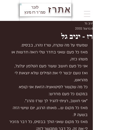
אתרז
לזכר
סמ"ר רז מינץ
יניב גל
6 בדצמ׳ 2001
רז - יניב גל
שמעתי על מה שקרה, שרז נהרג, בבסיס.
מאז כל פעם שאני בחדר שלי רואה חדשות או 
משהו כזה,
אני כל פעם חושב שעוד פעם הטלפון יצלצל,
ואז נועם יבשר לי את המילים שלא יוצאות לי 
מהראש,
כל מה שקשור לסיטואציה הזאת אני קופא 
במקום כל פעם מחדש:
"אני חושב, רציתי להגיד לך שרז נהרג".
מאז כל מקום ש... מאותו הרגע, יום שישי הזה 
בשעה 9.
מאז כל מקום שאני הולך בבסיס, כל דבר מזכיר 
לי את זה, כל דבר מתקשר לזה: