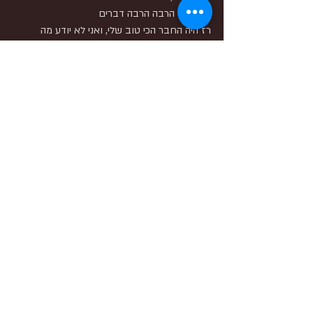
וקרו עוד הרבה הרבה דברים
רז היה החבר הכי טוב שלי, ואני לא יודע מה 
לעשות.
ערב הנצחה בנוער לנוער 6.12.01
חבורז
פוסטים אחרונים
הצג הכול