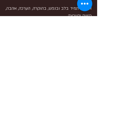
רז היה. 
איתכם תמיד בלב ובנפש, בהוקרה, הערכה, אהבה, 
כניעה והערצה, 
קובי נזרי.
ציפורז
פוסטים אחרונים
הצג הכול