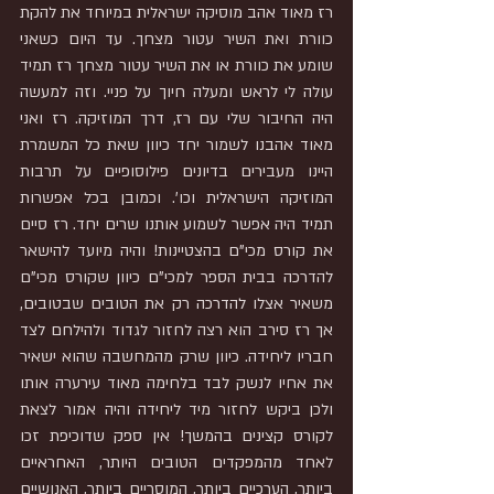
רז מאוד אהב מוסיקה ישראלית במיוחד את להקת 
כוורת ואת השיר עטור מצחך. עד היום כשאני 
שומע את כוורת או את השיר עטור מצחך רז תמיד 
עולה לי לראש ומעלה חיוך על פניי. וזה למעשה 
היה החיבור שלי עם רז, דרך המוזיקה. רז ואני 
מאוד אהבנו לשמור יחד כיוון שאת כל המשמרת 
היינו מעבירים בדיונים פילוסופיים על תרבות 
המוזיקה הישראלית וכו'. וכמובן בכל אפשרות 
תמיד היה אפשר לשמוע אותנו שרים יחד. רז סיים 
את קורס מכי"ם בהצטיינות! והיה מיועד להישאר 
להדרכה בבית הספר למכי"ם כיוון שקורס מכי"ם 
משאיר אצלו להדרכה רק את הטובים שבטובים, 
אך רז סירב הוא רצה לחזור לגדוד ולהילחם לצד 
חבריו ליחידה. כיוון שרק מהמחשבה שהוא ישאיר 
את אחיו לנשק לבד בלחימה מאוד עירערה אותו 
ולכן ביקש לחזור מיד ליחידה והיה אמור לצאת 
לקורס קצינים בהמשך! אין ספק שדוכיפת זכו 
לאחד מהמפקדים הטובים היותר, האחראיים 
ביותר, הערכיים ביותר, המוסריים ביותר, האנושיים 