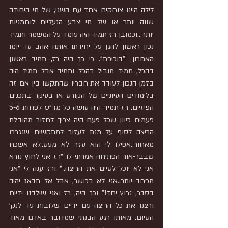
לילה היינו צוחקים אחד עם השני, של מי היחידה 
שווה יותר או של מי צבע הנעליים לוחמניות 
יותר...וכמובן רז תמיד היה עומד על המשמר ותמיד 
נכון ראשון להגן על יחידתו אותה אהב עד יומו 
האחרון- "דוכיפת". כי כך היה רז, תמיד ראשון 
בהכל, תמיד מוביל בהכל ותמיד אבל תמיד היה 
בזמן הנכון לעודד את חבריו שהתקשו בין אם זה 
בלימודים העיוניים של הקורס או בעיקר בתכנים 
הפיזיים. רז תמיד היה עושה כל מד"ס לפחות 5-6 
פעמים כיוון שכל פעם היה צריך לחזור מהובלת 
הריצה לסוף על מנת לעזור למתקשים שנגררו 
מאחור..אפילו לי הוא עזר לא מעט..לא אשכח 
שבבר-אור הפתיחה אמרתי לו "רז אני לחוץ נורא 
אני לא יוכל לסיים את הריצה.." ורז ענה לי "אני 
מפחד יותר..אני לא בכושר, אבל אל תדאג יהיה 
בסדר, נרוץ יחד!" וכך היה, רז ואני שילבנו ידיים 
ורצנו את כל הריצה עם ידיים שלובות עד לנק' 
הסיום. מאותו רגע הבנתי שמדובר באדם מאוד 