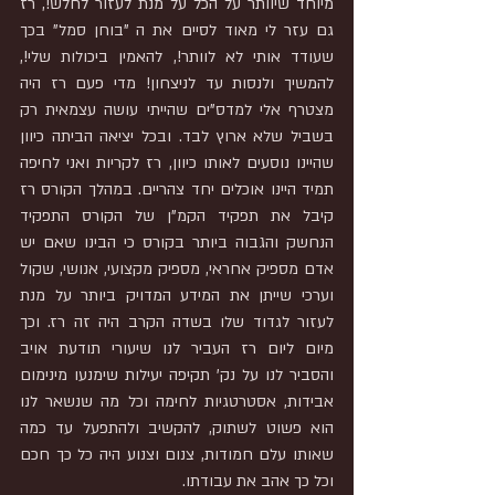
מיוחד שיוותר על הכל על מנת לעזור לחלש!, רז 
גם עזר לי מאוד לסיים את ה "בוחן סמל" בכך 
שעודד אותי לא לוותר!, להאמין ביכולות שלי!, 
להמשיך ולנסות עד לניצחון! מדי פעם רז היה 
מצטרף אלי למדס"ים שהייתי עושה עצמאית רק 
בשביל שלא ארוץ לבד. ובכל יציאה הביתה כיוון 
שהיינו נוסעים לאותו כיוון, רז לקריות ואני לחיפה 
תמיד היינו אוכלים יחד צהריים. במהלך הקורס רז 
קיבל את תפקיד הקמ"ן של הקורס התפקיד 
הנחשק והגבוה ביותר בקורס כי הבינו שאם יש 
אדם מספיק אחראי, מספיק מקצועי, אנושי, שקול 
וערכי שייתן את המידע המדויק ביותר על מנת 
לעזור לגדוד שלו בשדה הקרב היה זה רז. וכך 
מיום ליום רז העביר לנו שיעורי תודעת אויב 
והסביר לנו על נק' תקיפה יעילות שימנעו מינימום 
אבידות, אסטרטגיות לחימה וכל מה שנשאר לנו 
הוא פשוט לשתוק, להקשיב ולהתפעל עד כמה 
שאותו עלם חמודות, צנום וצנוע היה כל כך חכם 
וכל כך אהב את עבודתו.