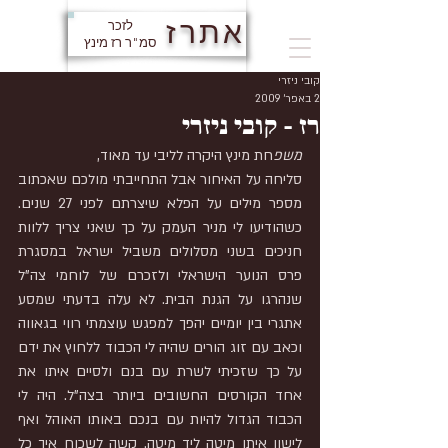
אתרז
לזכר
סמ"ר רז מינץ
קובי ניזרי
2 באפר׳ 2009
רז - קובי ניזרי
משפ
חת מינץ היקרה לליבי עד מאוד,
סליחה על האיחור אבל התחייבתי מולכם שאכתוב 
מספר מילים על הפלא שיצרתם לפני 27 שנים. 
כשהודיעו לי מניר העמק על כך שאני צריך ללוות 
חניכים בשני מסלולים משביל ישראל במסגרת 
פרס הנוער הישראלי ולזכרם של לוחמי צה"ל 
שנהרגו על הגנת הבית. לא עלה בדעתי שמסע 
אתגרי בין יומיים יהפך למפגש עוצמתי רווי בגאווה 
וכאב עם זוג הורים שהיה לי הכבוד ללחוץ את ידם 
על כך שזכיתי לשרת עם בנם ולסיים איתו את 
אחד הקורסים החשובים ביותר בצה"ל. היה לי 
הכבוד הגדול להיות עם בנכם באותו האוהל ואף 
לישון איתו מיטה ליד מיטה. קשה לשכוח איך כל 