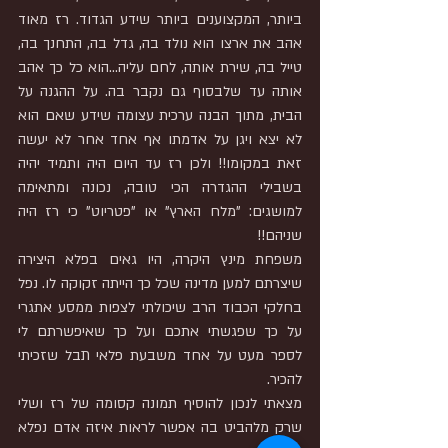
ביותר, המקצוענים ביותר שידע הגדוד. רז מאוד 
אהב את ארצו הוא נולד בה, גדל בה, התחנך בה, 
טייל בה, שירת אותה, לחם עליה...הוא כל כך אהב 
אותה עד שלבסוף גם נקבר בה. על ההגנה על 
הבית, מתוך הבנה ערכית עצומה שידע שאם הוא 
לא יצא ויגן על אדמתו אף אחד אחר לא יעשה 
זאת במקומו!! ולכן רז עד היום היה ותמיד יהיה 
בשבילי ההגדרה הכי טובה, נכונה ומתאימה 
למושגים: "מלח הארץ" או "פטריוט" כי רז היה 
שניהם!! 
משפחת מינץ היקרה, היו גאים בפלא היצירה 
שיצרתם למען מדינה שכל כך הייתה זקוקה לו. נפל 
בחלקי הכבוד הרב שיכולתי לצפות ממסע אתגרי 
על כך שפגשתי אתכם ועל כך שאיפשרתם לי 
לספר מעט על אחד משבעת פלאי תבל שזכיתי 
להכיר. 
מצאתי לנכון להוסיף תמונה קסומה של רז ושלי 
שרק מלהביט בה אפשר לראות איזה אדם נפלא 