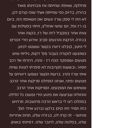
מחלקה, שאיפה שהייתה אז מבחינתו מאוד 
ברורה, בדיוק כפי שהייתה אצלי שנה קודם לכן. 
לא היה לי ספק שרז יגשים את השאיפה הזו. ביום 
בו רז נפל, יום שישי אחה"צ, הייתי בפעילות עם 
צוות אחר במקביל לזה של רז, בקצה אחר 
בגזרה. הדקות והרגעים סביב אירוע הירי זכורים 
לי היטב, קיבלנו דיווח בקשר ושעטנו לכיוון. 
כשהגענו לנקודה כעבור מס' דקות, גיליתי שיש 
פצועים ושמפקד הכח רז - נהרג. חזרתי אל רכב 
הסיור, ובשעות הקרובות לא סיפרתי לצוות שהיה 
איתי שרז נהרג. ברשת הקשר נשמעו דיווחים על 
פצועים ופינוי, אנחנו התחלנו סריקות אחר הרכב 
ששימש את המפגעים. הסריקות אחר הרכב 
והחוליה שביצעה את פיגוע הירי נמשכו כל הלילה. 
במהלכו רצו לי בראש הרבה מחשבות. תרחיש 
כזה תמיד היה קיים ברקע וברגע אחד הפך 
מוחשי - זה קרה לנו, בגזרה שלנו, תחת אחריות 
שלנו, בפלוגה שלנו, לחבר שלנו. דמיינתי באותן 