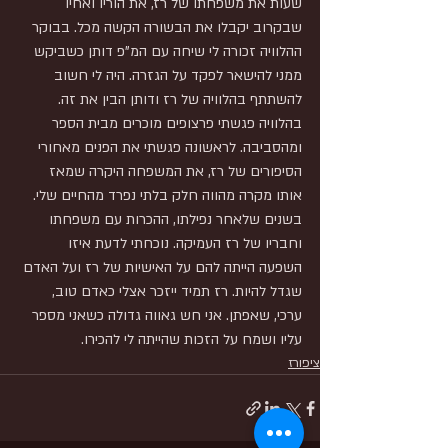
שעות את משפחתו של רז, את הוריו ואחיו 
שבקרוב יקבלו את הבשורה הקשה מכל. בבוקר 
ההלוויה זכורה לי שיחה עם המ"פ דותן כשביקש 
ממני להישאר לפקד על הגזרה. היה לי חשוב 
להשתתף בהלוויה של רז ודותן הבין את זה. 
בהלוויה פגשתי פרצופים מוכרים מבית הספר 
ומהסביבה. לראשונה פגשתי את הפנים מאחורי 
הסיפורים של רז, את המשפחה היקרה שמאז 
אותו מקרה מהווה חלק בלתי נפרד מהחיים שלי. 
בשנים שלאחר נפילתו, ההכרות עם משפחתו 
וחבריו של רז העמיקה. נוכחתי לדעת איזו 
השפעה הייתה להם על האישיות של רז ועל האדם 
שגדל להיות. רז תמיד ייזכר אצלי כאדם טוב, 
ערכי, שאפתן. אני חש גאווה גדולה כשאני מספר 
עליו ושמח על הזכות שהייתה לי להכירו. 
ציפורז