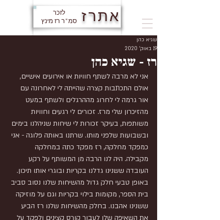
אתרז
לזכר
סמ"ר רז מינץ
שגיא כהן
19 באוק׳ 2020
רז - שגיא כהן
אני לא מרבה לשתף חוויות או אירועים אישיים, 
אולם התכתבות קצרה שהייתה לי לאחרונה עם 
אור גרמה לי לחרוג מההרגלים ולשתף במעט 
מהזיכרון שלי מרז. זכורים לי רגעים וחוויות 
משותפות, בעיקר זכורות לי שיחות שניהלנו בימים 
ובשבועות שלפני מותו. שרתנו באותה פלוגה - אני 
כמפקד מחלקה, רז מפקד כתה במחלקה 
מקבילה. היה לנו הרבה מן המשותף על רקע 
העובדה ששנינו גדלנו בקריות ובוגרי אותו תיכון. 
באופן טבעי חלק גדול מהשיחות שלנו נסוב סביב 
בית הספר, מקומות בילוי בקריות וגם על מוזיקה 
ששנינו אהבנו. בחלק מהשיחות שלנו רז הביע 
את השאיפה שלו לעבור קורס קצינים ולפקד על 