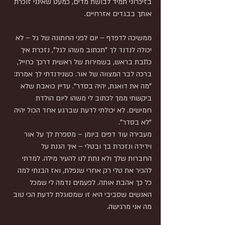
בזיכרוני תמיד לבושת מדים, כמעט שאינני זוכרת 
אותך בבגדים אזרחיים.
ממשיכה לדפדף – יום לפני החתונה של גל – לא 
יכולה לנדנד לך "תכתוב משהו לגל", נזכרת איך 
כתבת בראש, בשמירות של ראשית דרכך כחייל, 
ברכה לבר המצווה של אור. כשנידנדתי לך אמרת: 
"מה את דואגת, יהיה בסדר". עדיין כואבת שלא 
ביקשתי ממך לכתוב לי משהו ליום הולדת 
חמישים. לא יכולתי לדעת שברגע אחד הכול יהיה 
"לא בסדר".
מעבירה עוד דפים ביומן – מספרת לך על אור 
וידידה ונזכרת בך ובטלי – איך הגנת על
החברות שלך ולא נתת לנו להעיר מילה. למדתי 
להכיר את טלי רק אחרי שנפלת, ואז הבנתי למה 
כל כך אהבת אותה. לפעמים נדמה לי שמכל 
האנשים שסביבי היא זו שמסוגלת לדעת הכי טוב 
מה אני מרגישה.