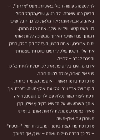
לך לנשמה, עושה הכול באיטיות, מעט "מרחף", – 
בדיוק כמו שאתה. ילד רגוע, שליו,מקבל הכול 
באהבה. אבא אומר: ילד מלאך. כל כך חבל שיש 
לנו מעט קטעי ווידיאו שלך. אתה כזה מתוק. 
דמותך עם השיער הארוך ממשיכה ללוות אותי 
ימים ארוכים, ואיתה הרצון העז לחבק חזק, חזק 
את הילד הקטן שלי. לרגעים שוכחת שצמחת 
והפכת לגבר – לחייל.
אדם מדהים בלי טיפת אגו, לכן יכולת להיות כל כך 
פנוי אל האחר, יכולת להיות חבר.
מדפדפת ביומן ראשי – אוספת קטעי זיכרונות – 
ביקור של ארז וינר וטלי עם אילן-משה. נזכרת איך 
ידעת ליצור קשר נפלא עם ילדים קטנים, רואה 
אותך משתעשע על הדשא בקיבוץ אילון קרן 
מאיר, כמעט שמסוגלת לראות אותך בדמיוני 
משחק עם אילן-משה.
מדפדפת עוד קצת ביומן - ערב גדוד של "דוכיפת" 
– כל כך הרבה חיילים ואתה – אינך, אך דמותך 