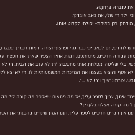
וברהּ בְּרַחְמָהּ.
י, ילד רז שלי, את כאב אובדנך.
ודחק, רק במידת- יכולתי לקלוט אותו.
 לחודש, גם לכאב יש כבר גוף ופרצוף וצורה: דמות חבריך שבגרו, 
מות עבודה חדשים, מתחתנים, דמות אחיך הצעיר שארז את חפציו, עז
שי, בלי שליטה, מפלחת אותי מחשבה: "רז לא עזב את הבית. רז לא 
לא אסף והוציא בעצמו את המזכרות המשמעותיות לו. רז לא יצא ללימ
 צורתו: "אין" ו"רז לא ....".
יחד איתך, צריך לספר עליך, אז מה פתאום שאספר מה קורה לי? מה 
? מה קורה אצלנו בלעדיך?
 עם אין דברים חדשים לספר עליך, ועם המון שינויים בהבנתי את השכו