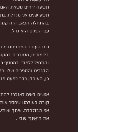
תשעה ירחים נושאת האם את ע
תשע שנים אני מגדלת בתוכ
בהתחלה הכאב היה קטן, מ
עם השנים הוא גדל.
כמו העובר המתפתח מחודש
בלימודים, מסודרים במקו
והתחיל ללמוד. במחטף רג
הבגדים והספרים שלו. רז 
כן, האובדן כבר כמעט מגובש.
אנשים באים לאזכרז להתי
קורה בעולמנו שחסר אותך
אני מבולבלת. איתך ואיתי.
את ה"אֵינְךָ" שבי .