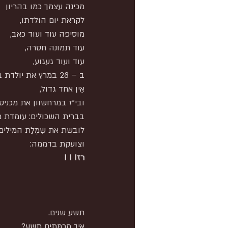
מכינה עצמך כמו בהריון
לקראת יום הולדתו,
מוסיפה עוד ועוד כאב,
עוד תמונה חסרה,
עוד ועוד געגוע,
ב – 28 במרץ את יולדת בייסורים
אֵין אחד גדול,
ובי"ז במרחשוון את מכניס
בברית השכולים: עומדת מ
לובשת את שִמְלַת המילים
וצועקת בדממה:
רז! ! !
תשע שנים.
איך מְכַמְּתִים תשע?