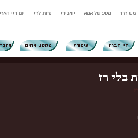
משוררז
מסע של אמא
יואבירז
נרות לרז
יום רזי הארץ
חיי חברז
ציפורז
טקסט אחים
אזכרו
 בלי רז
ז
,