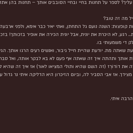
עליך? לספר על תחנות בחיי ובחיי הסובבים אותך – תחנות בהן אתה 
ל מה זה טוב?
ופצות: השנה נועם גל התחתן, ואתי יאיר כבר אימא, ולפני ארבעה ימ
. רגע, לא היכרת את יונית, אבל יונית הכירה את אופיר בזכותך! בזכ
ק די משמעותי בו.
דעת שאתה מת. יודעת שהיית חייל גיבור, ואנשים רעים הרגו אותך. הג
רת אותך ותהתה איך זה שאתה אף פעם לא בא לבקר אותה, ואל סבת
רה את דוֹדוֹרֶז (זה השם שהיא ותולי המציאו לאור) אז איך זה שהיא
צידך. אז אבי הסביר לה, וביום הזיכרון היא הדליקה איתי נר גדול עצ
הרבה איתי.