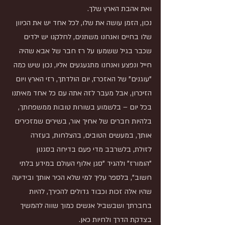
ואת אהבת הארץ שלך. 
נכון, הזמן עושה את שלו, לכל אחד יש את הכיוון 
שלו בחיים ואנחנו משתנים, לחלקנו יש ילדים 
שכבר בגיל ששמעו על רז חבר של אבא שהיה 
חייל ונפצע ואנחנו מתגעגעים אליו, נכון שיש כמה 
"עוגנים" של האזכרז, יום הולדתך, רזי הארץ ויום 
הזיכרון, אבל מעבר לזה אתה עם כל אחד מאיתנו 
בכל יום – בלשמוע בשורות טובות ממשפחתך, 
בלהיות חברים של אחיך אור, בשירים שמזכירים 
אותך, במעשים הטובים, בהצלחות, בעזרה 
לזולת, בלשרבב מדי פעם בדיחה בסגנון 
"הומורז" ולהגיד "סגן אלוף העולם במידע בלתי 
חשוב", בלספר עליך למי שלא הכיר אותך ובידיעה 
שהיו אלה זכות וכבוד גדולים להכירך, להיות 
בחברתך ושבשביל אנשים כמוך שווה להמשיך 
בצדקת הדרך ולחיות כאן. 