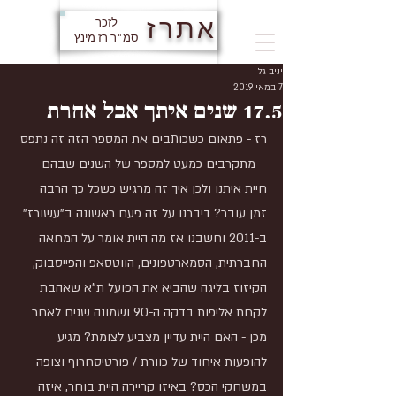
אתרז
לזכר
סמ"ר רז מינץ
יניב גל
7 במאי 2019
17.5 שנים איתך אבל אחרת
רז - פתאום כשכותבים את המספר הזה זה נתפס 
– מתקרבים כמעט למספר של השנים שבהם 
חיית איתנו ולכן איך זה מרגיש כשכל כך הרבה 
זמן עובר? דיברנו על זה פעם ראשונה ב"עשורז" 
ב-2011 וחשבנו אז מה היית אומר על המחאה 
החברתית, הסמארטפונים, הווטסאפ והפייסבוק, 
הקיזוז בליגה שהביא את הפועל ת"א שאהבת 
לקחת אליפות בדקה ה-90 ושמונה שנים לאחר 
מכן - האם היית עדיין מצביע לצומת? מגיע 
להופעות איחוד של כוורת / פורטיסחרוף וצופה 
במשחקי הכס? באיזו קריירה היית בוחר, איזה 