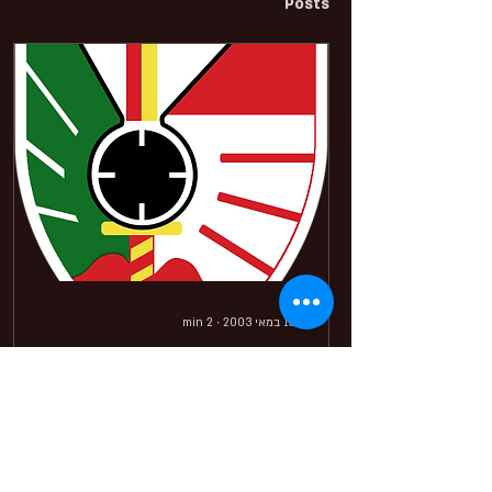
Posts
15 במאי 2003
∙
2
min
רז - שי יוסף
לרז, אני לא כ"כ יודע איך להביע
את הגעגועים שלי אליך. מאוד
קשה לי עם הכאב. הכל נשאר
אצלי בלב ואני לא ממש משתף
אנשים עם הכאב והצער האישי...