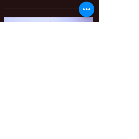
3 בנוב׳ 2001
∙
2
min
טיפות הגשם - אופיר אורן
יום שישי, 02/11/01, ערב. הוא
שואל אותי אם אני יושב, קרה
משהו רע. הוא פיקד על מחסום
ליד רמאללה, בערך בשש בערב,